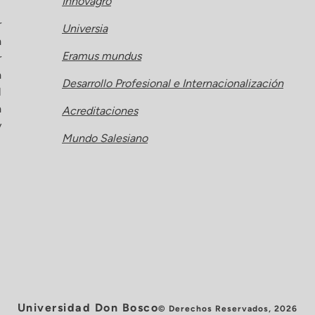
Innovagro
r
Universia
a
Eramus mundus
r
a
Desarrollo Profesional e Internacionalización
l
a
Acreditaciones
y
Mundo Salesiano
Universidad Don Bosco
© Derechos Reservados, 2026