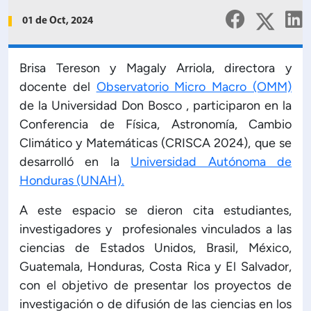
Planificación Institucional
01 de Oct, 2024
Publicaciones
 de Capacitación Institucional
Brisa Tereson y Magaly Arriola, directora y
docente del
Observatorio Micro Macro (OMM)
Estructura organizativa
de la Universidad Don Bosco , participaron en la
Conferencia de Física, Astronomía, Cambio
Rector
Climático y Matemáticas (CRISCA 2024), que se
desarrolló en la
Universidad Autónoma de
Vicerrectoría Académica
Honduras (UNAH).
A este espacio se dieron cita estudiantes,
Secretaría General
investigadores y profesionales vinculados a las
ciencias de Estados Unidos, Brasil, México,
ectoría de Ciencia y Tecnología
Guatemala, Honduras, Costa Rica y El Salvador,
con el objetivo de presentar los proyectos de
ectoría de Gestión Institucional
investigación o de difusión de las ciencias en los