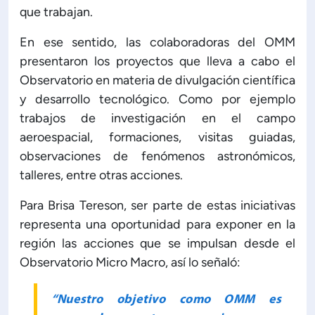
que trabajan.
ón de Administración y Finanzas
En ese sentido, las colaboradoras del OMM
presentaron los proyectos que lleva a cabo el
 Profesional e Internacionalización
Observatorio en materia de divulgación científica
y desarrollo tecnológico. Como por ejemplo
Calidad Académica
trabajos de investigación en el campo
aeroespacial, formaciones, visitas guiadas,
observaciones de fenómenos astronómicos,
Políticas institucionales
talleres, entre otras acciones.
Acreditaciones
Para Brisa Tereson, ser parte de estas iniciativas
representa una oportunidad para exponer en la
región las acciones que se impulsan desde el
Boletín de noticias
Observatorio Micro Macro, así lo señaló:
Línea de tiempo
“Nuestro objetivo como OMM es