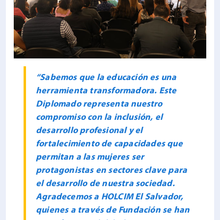
“Sabemos que la educación es una
herramienta transformadora. Este
Diplomado representa nuestro
compromiso con la inclusión, el
desarrollo profesional y el
fortalecimiento de capacidades que
permitan a las mujeres ser
protagonistas en sectores clave para
el desarrollo de nuestra sociedad.
Agradecemos a HOLCIM El Salvador,
quienes a través de Fundación se han