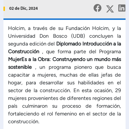
Planificación Institucional
02 de Dic, 2024
Publicaciones
 de Capacitación Institucional
Holcim, a través de su Fundación Holcim, y la
Universidad Don Bosco (UDB) concluyen la
Estructura organizativa
segunda edición del
Diplomado Introducción a la
Construcción
, que forma parte del Programa
Rector
MujerEs a la Obra: Construyendo un mundo más
sostenible
, un programa pionero que busca
Vicerrectoría Académica
capacitar a mujeres, muchas de ellas jefas de
hogar, para desarrollar sus habilidades en el
Secretaría General
sector de la construcción. En esta ocasión, 29
mujeres provenientes de diferentes regiones del
país culminaron su proceso de formación,
ectoría de Ciencia y Tecnología
fortaleciendo el rol femenino en el sector de la
construcción.
ectoría de Gestión Institucional