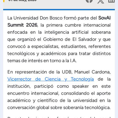
01 de May, 2026
Planificación Institucional
Publicaciones
 de Capacitación Institucional
La Universidad Don Bosco formó parte del
SovAI
Summit 2026
, la primera cumbre internacional
enfocada en la inteligencia artificial soberana
Estructura organizativa
que organizó el Gobierno de El Salvador y que
convocó a especialistas, estudiantes, referentes
Rector
tecnológicos y académicos para tratar distintos
temas de interés en torno a la I.A.
Vicerrectoría Académica
En representación de la UDB, Manuel Cardona,
Vicerrector de Ciencia y Tecnología
de la
Secretaría General
institución, participó como speaker en este
encuentro internacional, consolidando el aporte
ectoría de Ciencia y Tecnología
académico y científico de la universidad en la
conversación global sobre soberanía tecnológica.
ectoría de Gestión Institucional