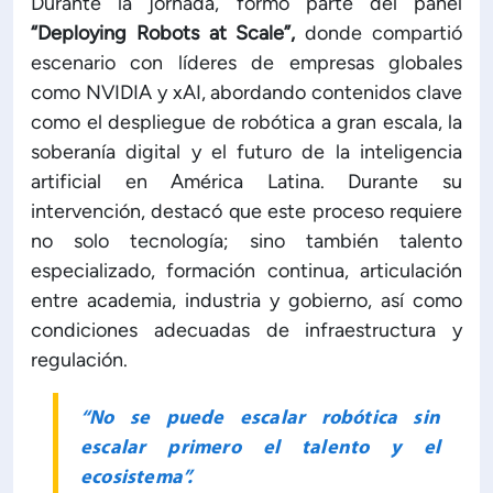
Durante la jornada, formó parte del panel
“Deploying Robots at Scale”,
donde compartió
ón de Administración y Finanzas
escenario con líderes de empresas globales
como NVIDIA y xAI, abordando contenidos clave
 Profesional e Internacionalización
como el despliegue de robótica a gran escala, la
soberanía digital y el futuro de la inteligencia
artificial en América Latina. Durante su
Calidad Académica
intervención, destacó que este proceso requiere
no solo tecnología; sino también talento
Políticas institucionales
especializado, formación continua, articulación
entre academia, industria y gobierno, así como
Acreditaciones
condiciones adecuadas de infraestructura y
regulación.
Boletín de noticias
“No se puede escalar robótica sin
escalar primero el talento y el
Línea de tiempo
ecosistema”.