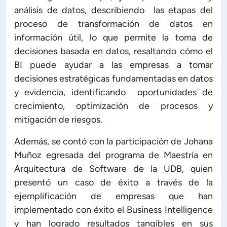
análisis de datos, describiendo las etapas del
ón de Administración y Finanzas
proceso de transformación de datos en
información útil, lo que permite la toma de
decisiones basada en datos, resaltando cómo el
 Profesional e Internacionalización
BI puede ayudar a las empresas a tomar
decisiones estratégicas fundamentadas en datos
Calidad Académica
y evidencia, identificando oportunidades de
crecimiento, optimización de procesos y
Políticas institucionales
mitigación de riesgos.
Además, se contó con la participación de Johana
Acreditaciones
Muñoz egresada del programa de Maestría en
Arquitectura de Software de la UDB, quien
Boletín de noticias
presentó un caso de éxito a través de la
ejemplificación de empresas que han
Línea de tiempo
implementado con éxito el Business Intelligence
y han logrado resultados tangibles en sus