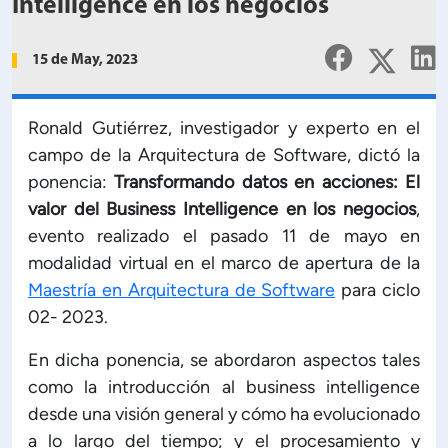
Planificación Institucional
Intelligence en los negocios
Publicaciones
15 de May, 2023
 de Capacitación Institucional
Estructura organizativa
Ronald Gutiérrez, investigador y experto en el
campo de la Arquitectura de Software, dictó la
ponencia:
Transformando datos en acciones: El
Rector
valor del Business Intelligence en los negocios
,
evento realizado el pasado 11 de mayo en
Vicerrectoría Académica
modalidad virtual en el marco de apertura de la
Maestría en Arquitectura de Software
para ciclo
Secretaría General
02- 2023.
En dicha ponencia, se abordaron aspectos tales
ectoría de Ciencia y Tecnología
como la introducción al business intelligence
desde una visión general y cómo ha evolucionado
ectoría de Gestión Institucional
a lo largo del tiempo; y el procesamiento y