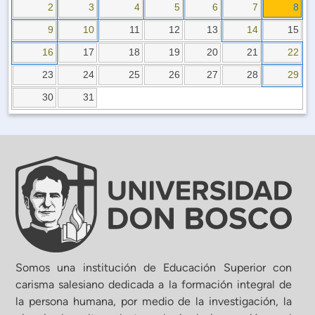
Planificación Institucional
2
3
4
5
6
7
8
Publicaciones
9
10
11
12
13
14
15
 de Capacitación Institucional
16
17
18
19
20
21
22
23
24
25
26
27
28
29
Estructura organizativa
30
31
Rector
Vicerrectoría Académica
Secretaría General
ectoría de Ciencia y Tecnología
Somos una institución de Educación Superior con
carisma salesiano dedicada a la formación integral de
la persona humana, por medio de la investigación, la
ectoría de Gestión Institucional