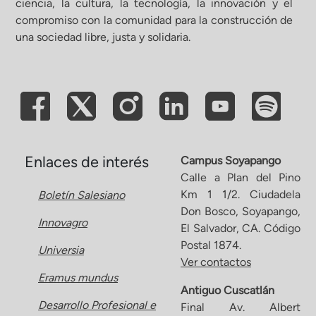
ciencia, la cultura, la tecnología, la innovación y el
compromiso con la comunidad para la construcción de
ón de Administración y Finanzas
una sociedad libre, justa y solidaria.
 Profesional e Internacionalización
Calidad Académica
Políticas institucionales
Enlaces de interés
Campus Soyapango
Calle a Plan del Pino
Km 1 1/2. Ciudadela
Boletín Salesiano
Acreditaciones
Don Bosco, Soyapango,
Innovagro
El Salvador, CA. Código
Boletín de noticias
Postal 1874.
Universia
Ver contactos
Eramus mundus
Línea de tiempo
Antiguo Cuscatlán
Desarrollo Profesional e
Final Av. Albert