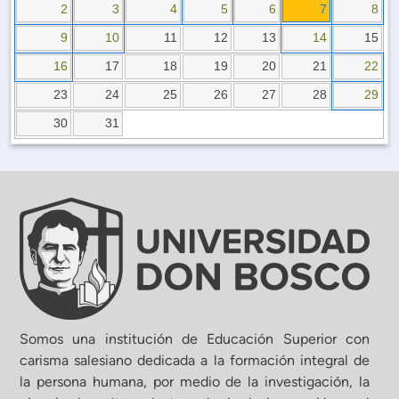
Planificación Institucional
2
3
4
5
6
7
8
Publicaciones
9
10
11
12
13
14
15
 de Capacitación Institucional
16
17
18
19
20
21
22
23
24
25
26
27
28
29
Estructura organizativa
30
31
Rector
Vicerrectoría Académica
Secretaría General
ectoría de Ciencia y Tecnología
Somos una institución de Educación Superior con
carisma salesiano dedicada a la formación integral de
la persona humana, por medio de la investigación, la
ectoría de Gestión Institucional