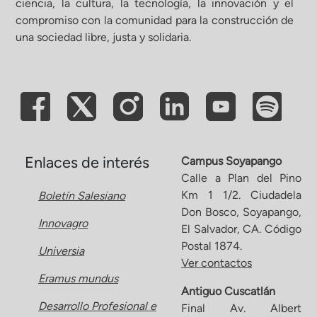
ciencia, la cultura, la tecnología, la innovación y el
compromiso con la comunidad para la construcción de
ón de Administración y Finanzas
una sociedad libre, justa y solidaria.
 Profesional e Internacionalización
Calidad Académica
Políticas institucionales
Enlaces de interés
Campus Soyapango
Calle a Plan del Pino
Km 1 1/2. Ciudadela
Boletín Salesiano
Acreditaciones
Don Bosco, Soyapango,
Innovagro
El Salvador, CA. Código
Boletín de noticias
Postal 1874.
Universia
Ver contactos
Eramus mundus
Línea de tiempo
Antiguo Cuscatlán
Desarrollo Profesional e
Final Av. Albert