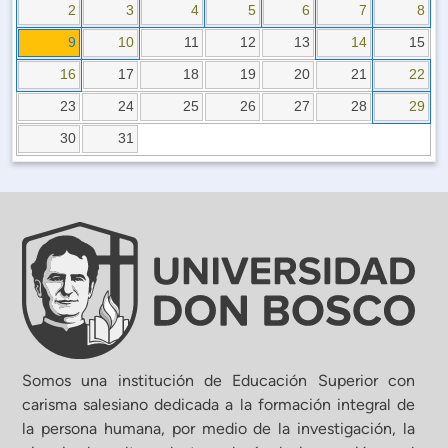
Planificación Institucional
2
3
4
5
6
7
8
Publicaciones
9
10
11
12
13
14
15
 de Capacitación Institucional
16
17
18
19
20
21
22
23
24
25
26
27
28
29
Estructura organizativa
30
31
Rector
Vicerrectoría Académica
Secretaría General
ectoría de Ciencia y Tecnología
Somos una institución de Educación Superior con
carisma salesiano dedicada a la formación integral de
la persona humana, por medio de la investigación, la
ectoría de Gestión Institucional