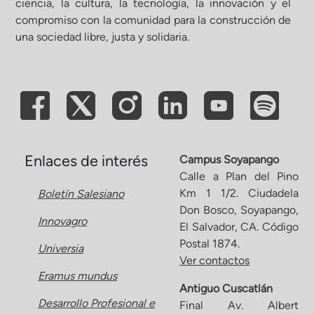
ciencia, la cultura, la tecnología, la innovación y el
compromiso con la comunidad para la construcción de
ón de Administración y Finanzas
una sociedad libre, justa y solidaria.
 Profesional e Internacionalización
Calidad Académica
Políticas institucionales
Enlaces de interés
Campus Soyapango
Calle a Plan del Pino
Km 1 1/2. Ciudadela
Boletín Salesiano
Acreditaciones
Don Bosco, Soyapango,
Innovagro
El Salvador, CA. Código
Boletín de noticias
Postal 1874.
Universia
Ver contactos
Eramus mundus
Línea de tiempo
Antiguo Cuscatlán
Desarrollo Profesional e
Final Av. Albert