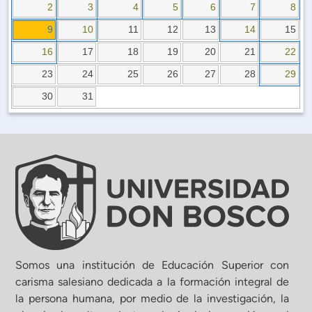
Planificación Institucional
2
3
4
5
6
7
8
Publicaciones
9
10
11
12
13
14
15
 de Capacitación Institucional
16
17
18
19
20
21
22
23
24
25
26
27
28
29
Estructura organizativa
30
31
Rector
Vicerrectoría Académica
Secretaría General
ectoría de Ciencia y Tecnología
Somos una institución de Educación Superior con
carisma salesiano dedicada a la formación integral de
la persona humana, por medio de la investigación, la
ectoría de Gestión Institucional