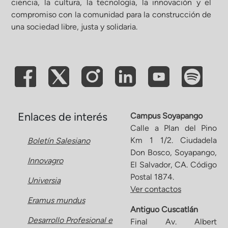
ciencia, la cultura, la tecnología, la innovación y el
compromiso con la comunidad para la construcción de
ón de Administración y Finanzas
una sociedad libre, justa y solidaria.
 Profesional e Internacionalización
Calidad Académica
Políticas institucionales
Enlaces de interés
Campus Soyapango
Calle a Plan del Pino
Km 1 1/2. Ciudadela
Boletín Salesiano
Acreditaciones
Don Bosco, Soyapango,
Innovagro
El Salvador, CA. Código
Boletín de noticias
Postal 1874.
Universia
Ver contactos
Eramus mundus
Línea de tiempo
Antiguo Cuscatlán
Desarrollo Profesional e
Final Av. Albert