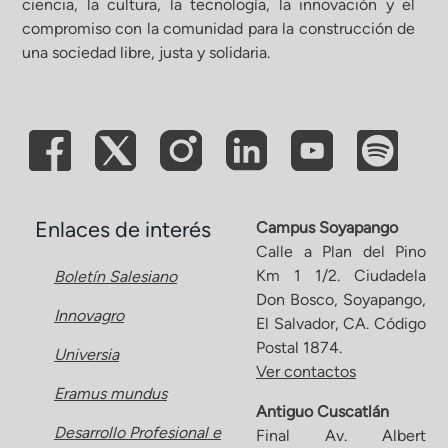
ciencia, la cultura, la tecnología, la innovación y el
compromiso con la comunidad para la construcción de
ón de Administración y Finanzas
una sociedad libre, justa y solidaria.
 Profesional e Internacionalización
Calidad Académica
Políticas institucionales
Enlaces de interés
Campus Soyapango
Calle a Plan del Pino
Km 1 1/2. Ciudadela
Boletín Salesiano
Acreditaciones
Don Bosco, Soyapango,
Innovagro
El Salvador, CA. Código
Boletín de noticias
Postal 1874.
Universia
Ver contactos
Eramus mundus
Línea de tiempo
Antiguo Cuscatlán
Desarrollo Profesional e
Final Av. Albert