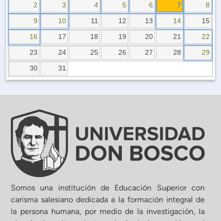
Planificación Institucional
2
3
4
5
6
7
8
Publicaciones
9
10
11
12
13
14
15
 de Capacitación Institucional
16
17
18
19
20
21
22
23
24
25
26
27
28
29
Estructura organizativa
30
31
Rector
Vicerrectoría Académica
Secretaría General
ectoría de Ciencia y Tecnología
Somos una institución de Educación Superior con
carisma salesiano dedicada a la formación integral de
la persona humana, por medio de la investigación, la
ectoría de Gestión Institucional