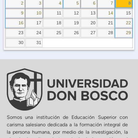
Planificación Institucional
2
3
4
5
6
7
8
Publicaciones
9
10
11
12
13
14
15
 de Capacitación Institucional
16
17
18
19
20
21
22
23
24
25
26
27
28
29
Estructura organizativa
30
31
Rector
Vicerrectoría Académica
Secretaría General
ectoría de Ciencia y Tecnología
Somos una institución de Educación Superior con
carisma salesiano dedicada a la formación integral de
la persona humana, por medio de la investigación, la
ectoría de Gestión Institucional