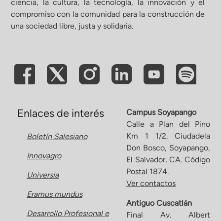
ciencia, la cultura, la tecnología, la innovación y el
compromiso con la comunidad para la construcción de
ón de Administración y Finanzas
una sociedad libre, justa y solidaria.
 Profesional e Internacionalización
Calidad Académica
Políticas institucionales
Enlaces de interés
Campus Soyapango
Calle a Plan del Pino
Km 1 1/2. Ciudadela
Boletín Salesiano
Acreditaciones
Don Bosco, Soyapango,
Innovagro
El Salvador, CA. Código
Boletín de noticias
Postal 1874.
Universia
Ver contactos
Eramus mundus
Línea de tiempo
Antiguo Cuscatlán
Desarrollo Profesional e
Final Av. Albert