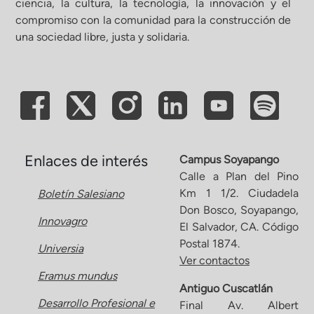
ciencia, la cultura, la tecnología, la innovación y el
compromiso con la comunidad para la construcción de
ón de Administración y Finanzas
una sociedad libre, justa y solidaria.
 Profesional e Internacionalización
Calidad Académica
Políticas institucionales
Enlaces de interés
Campus Soyapango
Calle a Plan del Pino
Km 1 1/2. Ciudadela
Boletín Salesiano
Acreditaciones
Don Bosco, Soyapango,
Innovagro
El Salvador, CA. Código
Boletín de noticias
Postal 1874.
Universia
Ver contactos
Eramus mundus
Línea de tiempo
Antiguo Cuscatlán
Desarrollo Profesional e
Final Av. Albert