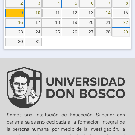
Planificación Institucional
2
3
4
5
6
7
8
Publicaciones
9
10
11
12
13
14
15
 de Capacitación Institucional
16
17
18
19
20
21
22
23
24
25
26
27
28
29
Estructura organizativa
30
31
Rector
Vicerrectoría Académica
Secretaría General
ectoría de Ciencia y Tecnología
Somos una institución de Educación Superior con
carisma salesiano dedicada a la formación integral de
la persona humana, por medio de la investigación, la
ectoría de Gestión Institucional