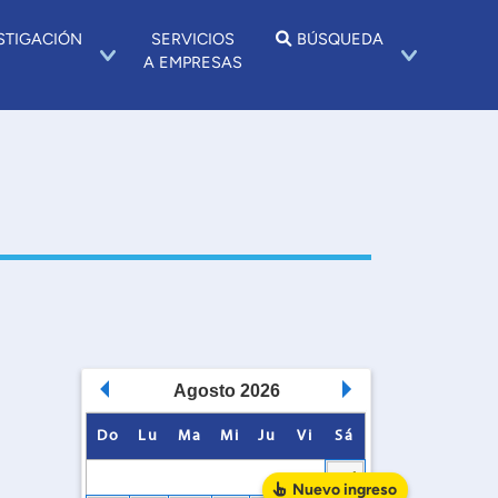
STIGACIÓN
SERVICIOS
BÚSQUEDA
A EMPRESAS
Agosto
2026
Do
Lu
Ma
Mi
Ju
Vi
Sá
1
Nuevo
ingreso