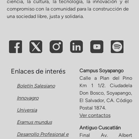
ciencia, la cultura, la tecnología, la innovación y el
compromiso con la comunidad para la construcción de
ón de Administración y Finanzas
una sociedad libre, justa y solidaria.
 Profesional e Internacionalización
Calidad Académica
Políticas institucionales
Enlaces de interés
Campus Soyapango
Calle a Plan del Pino
Km 1 1/2. Ciudadela
Boletín Salesiano
Acreditaciones
Don Bosco, Soyapango,
Innovagro
El Salvador, CA. Código
Boletín de noticias
Postal 1874.
Universia
Ver contactos
Eramus mundus
Línea de tiempo
Antiguo Cuscatlán
Desarrollo Profesional e
Final Av. Albert