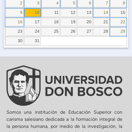
Planificación Institucional
2
3
4
5
6
7
8
Publicaciones
9
10
11
12
13
14
15
 de Capacitación Institucional
16
17
18
19
20
21
22
23
24
25
26
27
28
29
Estructura organizativa
30
31
Rector
Vicerrectoría Académica
Secretaría General
ectoría de Ciencia y Tecnología
Somos una institución de Educación Superior con
carisma salesiano dedicada a la formación integral de
la persona humana, por medio de la investigación, la
ectoría de Gestión Institucional