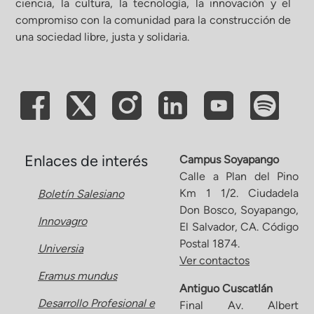
ciencia, la cultura, la tecnología, la innovación y el
compromiso con la comunidad para la construcción de
ón de Administración y Finanzas
una sociedad libre, justa y solidaria.
 Profesional e Internacionalización
Calidad Académica
Políticas institucionales
Enlaces de interés
Campus Soyapango
Calle a Plan del Pino
Km 1 1/2. Ciudadela
Boletín Salesiano
Acreditaciones
Don Bosco, Soyapango,
Innovagro
El Salvador, CA. Código
Boletín de noticias
Postal 1874.
Universia
Ver contactos
Eramus mundus
Línea de tiempo
Antiguo Cuscatlán
Desarrollo Profesional e
Final Av. Albert