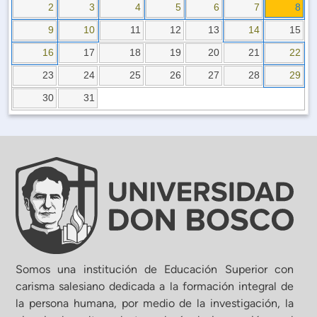
Planificación Institucional
2
3
4
5
6
7
8
Publicaciones
9
10
11
12
13
14
15
 de Capacitación Institucional
16
17
18
19
20
21
22
23
24
25
26
27
28
29
Estructura organizativa
30
31
Rector
Vicerrectoría Académica
Secretaría General
ectoría de Ciencia y Tecnología
Somos una institución de Educación Superior con
carisma salesiano dedicada a la formación integral de
la persona humana, por medio de la investigación, la
ectoría de Gestión Institucional