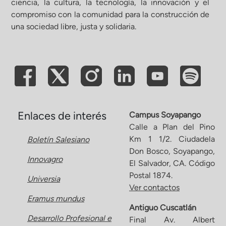
ciencia, la cultura, la tecnología, la innovación y el
compromiso con la comunidad para la construcción de
ón de Administración y Finanzas
una sociedad libre, justa y solidaria.
 Profesional e Internacionalización
Calidad Académica
Políticas institucionales
Enlaces de interés
Campus Soyapango
Calle a Plan del Pino
Km 1 1/2. Ciudadela
Boletín Salesiano
Acreditaciones
Don Bosco, Soyapango,
Innovagro
El Salvador, CA. Código
Boletín de noticias
Postal 1874.
Universia
Ver contactos
Eramus mundus
Línea de tiempo
Antiguo Cuscatlán
Desarrollo Profesional e
Final Av. Albert