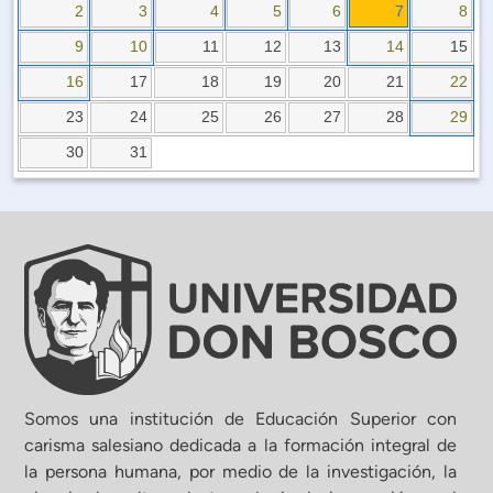
Planificación Institucional
2
3
4
5
6
7
8
Publicaciones
9
10
11
12
13
14
15
 de Capacitación Institucional
16
17
18
19
20
21
22
23
24
25
26
27
28
29
Estructura organizativa
30
31
Rector
Vicerrectoría Académica
Secretaría General
ectoría de Ciencia y Tecnología
Somos una institución de Educación Superior con
carisma salesiano dedicada a la formación integral de
la persona humana, por medio de la investigación, la
ectoría de Gestión Institucional