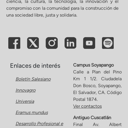
ciencia, la cultura, la tecnología, la innovación y el
compromiso con la comunidad para la construcción de
ón de Administración y Finanzas
una sociedad libre, justa y solidaria.
 Profesional e Internacionalización
Calidad Académica
Políticas institucionales
Enlaces de interés
Campus Soyapango
Calle a Plan del Pino
Km 1 1/2. Ciudadela
Boletín Salesiano
Acreditaciones
Don Bosco, Soyapango,
Innovagro
El Salvador, CA. Código
Boletín de noticias
Postal 1874.
Universia
Ver contactos
Eramus mundus
Línea de tiempo
Antiguo Cuscatlán
Desarrollo Profesional e
Final Av. Albert