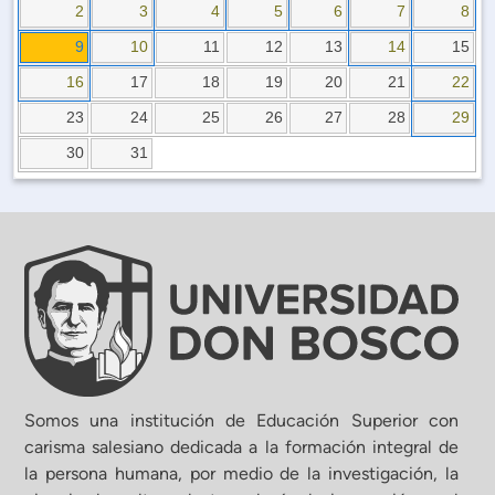
Planificación Institucional
2
3
4
5
6
7
8
Publicaciones
9
10
11
12
13
14
15
 de Capacitación Institucional
16
17
18
19
20
21
22
23
24
25
26
27
28
29
Estructura organizativa
30
31
Rector
Vicerrectoría Académica
Secretaría General
ectoría de Ciencia y Tecnología
Somos una institución de Educación Superior con
carisma salesiano dedicada a la formación integral de
la persona humana, por medio de la investigación, la
ectoría de Gestión Institucional