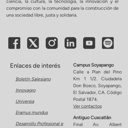
ciencia, la cultura, la tecnología, la innovación y el
compromiso con la comunidad para la construcción de
ón de Administración y Finanzas
una sociedad libre, justa y solidaria.
 Profesional e Internacionalización
Calidad Académica
Políticas institucionales
Enlaces de interés
Campus Soyapango
Calle a Plan del Pino
Km 1 1/2. Ciudadela
Boletín Salesiano
Acreditaciones
Don Bosco, Soyapango,
Innovagro
El Salvador, CA. Código
Boletín de noticias
Postal 1874.
Universia
Ver contactos
Eramus mundus
Línea de tiempo
Antiguo Cuscatlán
Desarrollo Profesional e
Final Av. Albert