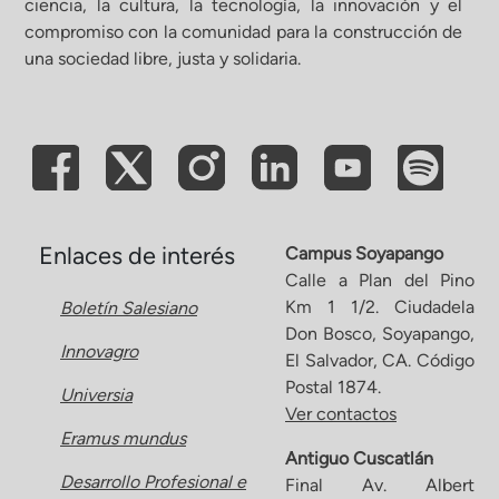
ciencia, la cultura, la tecnología, la innovación y el
compromiso con la comunidad para la construcción de
ón de Administración y Finanzas
una sociedad libre, justa y solidaria.
 Profesional e Internacionalización
Calidad Académica
Políticas institucionales
Enlaces de interés
Campus Soyapango
Calle a Plan del Pino
Km 1 1/2. Ciudadela
Boletín Salesiano
Acreditaciones
Don Bosco, Soyapango,
Innovagro
El Salvador, CA. Código
Boletín de noticias
Postal 1874.
Universia
Ver contactos
Eramus mundus
Línea de tiempo
Antiguo Cuscatlán
Desarrollo Profesional e
Final Av. Albert