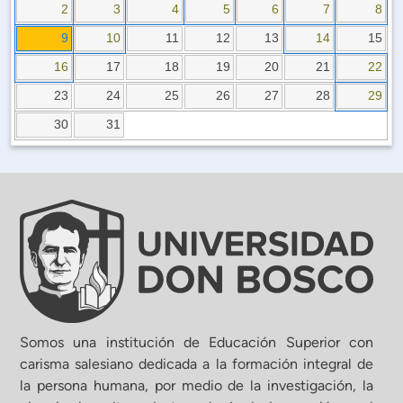
Planificación Institucional
2
3
4
5
6
7
8
Publicaciones
9
10
11
12
13
14
15
 de Capacitación Institucional
16
17
18
19
20
21
22
23
24
25
26
27
28
29
Estructura organizativa
30
31
Rector
Vicerrectoría Académica
Secretaría General
ectoría de Ciencia y Tecnología
Somos una institución de Educación Superior con
carisma salesiano dedicada a la formación integral de
la persona humana, por medio de la investigación, la
ectoría de Gestión Institucional