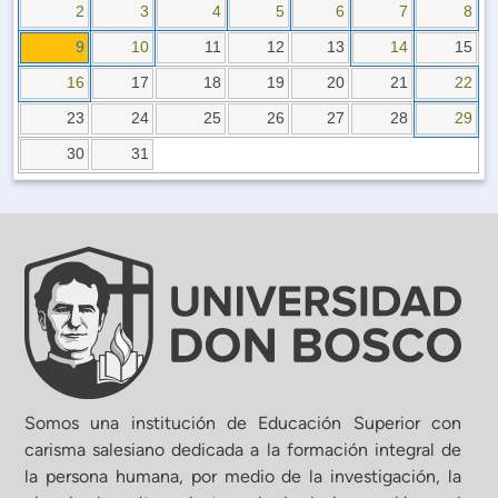
Planificación Institucional
2
3
4
5
6
7
8
Publicaciones
9
10
11
12
13
14
15
 de Capacitación Institucional
16
17
18
19
20
21
22
23
24
25
26
27
28
29
Estructura organizativa
30
31
Rector
Vicerrectoría Académica
Secretaría General
ectoría de Ciencia y Tecnología
Somos una institución de Educación Superior con
carisma salesiano dedicada a la formación integral de
la persona humana, por medio de la investigación, la
ectoría de Gestión Institucional