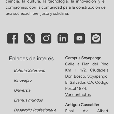
ciencia, la cultura, la tecnología, la innovación y el
compromiso con la comunidad para la construcción de
ón de Administración y Finanzas
una sociedad libre, justa y solidaria.
 Profesional e Internacionalización
Calidad Académica
Políticas institucionales
Enlaces de interés
Campus Soyapango
Calle a Plan del Pino
Km 1 1/2. Ciudadela
Boletín Salesiano
Acreditaciones
Don Bosco, Soyapango,
Innovagro
El Salvador, CA. Código
Boletín de noticias
Postal 1874.
Universia
Ver contactos
Eramus mundus
Línea de tiempo
Antiguo Cuscatlán
Desarrollo Profesional e
Final Av. Albert