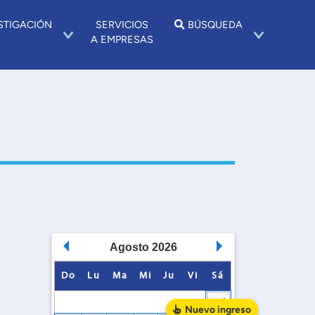
STIGACIÓN
SERVICIOS
BÚSQUEDA
A EMPRESAS
Agosto
2026
Do
Lu
Ma
Mi
Ju
Vi
Sá
1
Nuevo
ingreso