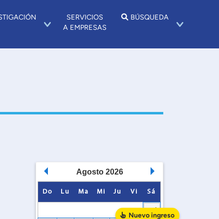
STIGACIÓN
SERVICIOS
BÚSQUEDA
A EMPRESAS
Agosto
2026
Do
Lu
Ma
Mi
Ju
Vi
Sá
1
Nuevo
ingreso