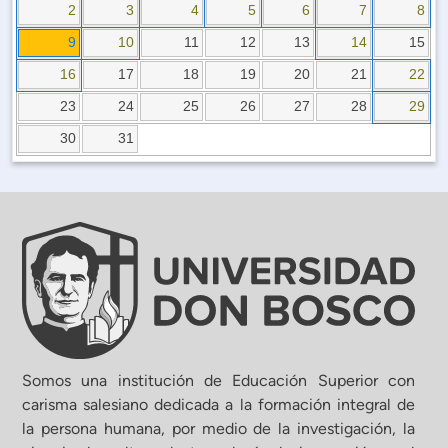
Planificación Institucional
2
3
4
5
6
7
8
Publicaciones
9
10
11
12
13
14
15
 de Capacitación Institucional
16
17
18
19
20
21
22
23
24
25
26
27
28
29
Estructura organizativa
30
31
Rector
Vicerrectoría Académica
Secretaría General
ectoría de Ciencia y Tecnología
Somos una institución de Educación Superior con
carisma salesiano dedicada a la formación integral de
la persona humana, por medio de la investigación, la
ectoría de Gestión Institucional