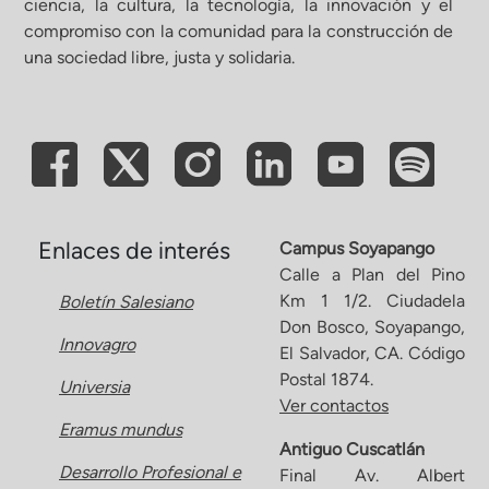
ciencia, la cultura, la tecnología, la innovación y el
compromiso con la comunidad para la construcción de
ón de Administración y Finanzas
una sociedad libre, justa y solidaria.
 Profesional e Internacionalización
Calidad Académica
Políticas institucionales
Enlaces de interés
Campus Soyapango
Calle a Plan del Pino
Km 1 1/2. Ciudadela
Boletín Salesiano
Acreditaciones
Don Bosco, Soyapango,
Innovagro
El Salvador, CA. Código
Boletín de noticias
Postal 1874.
Universia
Ver contactos
Eramus mundus
Línea de tiempo
Antiguo Cuscatlán
Desarrollo Profesional e
Final Av. Albert