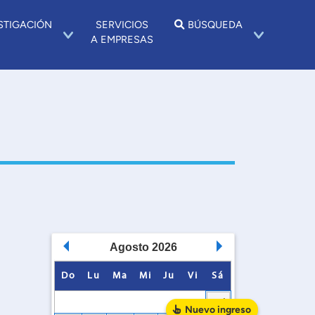
STIGACIÓN
SERVICIOS
BÚSQUEDA
A EMPRESAS
Agosto
2026
Do
Lu
Ma
Mi
Ju
Vi
Sá
1
Nuevo
ingreso