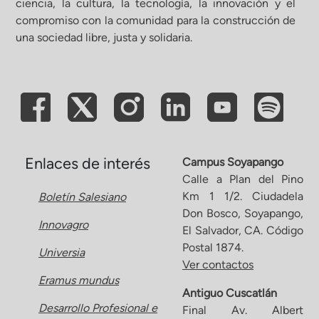
ciencia, la cultura, la tecnología, la innovación y el
compromiso con la comunidad para la construcción de
ón de Administración y Finanzas
una sociedad libre, justa y solidaria.
 Profesional e Internacionalización
Calidad Académica
Políticas institucionales
Enlaces de interés
Campus Soyapango
Calle a Plan del Pino
Km 1 1/2. Ciudadela
Boletín Salesiano
Acreditaciones
Don Bosco, Soyapango,
Innovagro
El Salvador, CA. Código
Boletín de noticias
Postal 1874.
Universia
Ver contactos
Eramus mundus
Línea de tiempo
Antiguo Cuscatlán
Desarrollo Profesional e
Final Av. Albert