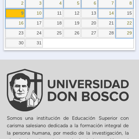
Planificación Institucional
2
3
4
5
6
7
8
Publicaciones
9
10
11
12
13
14
15
 de Capacitación Institucional
16
17
18
19
20
21
22
23
24
25
26
27
28
29
Estructura organizativa
30
31
Rector
Vicerrectoría Académica
Secretaría General
ectoría de Ciencia y Tecnología
Somos una institución de Educación Superior con
carisma salesiano dedicada a la formación integral de
la persona humana, por medio de la investigación, la
ectoría de Gestión Institucional