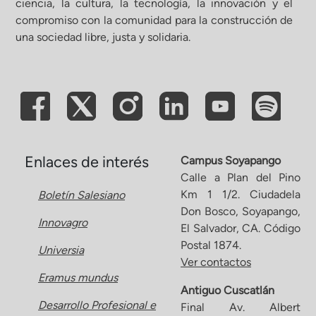
ciencia, la cultura, la tecnología, la innovación y el
compromiso con la comunidad para la construcción de
ón de Administración y Finanzas
una sociedad libre, justa y solidaria.
 Profesional e Internacionalización
Calidad Académica
Políticas institucionales
Enlaces de interés
Campus Soyapango
Calle a Plan del Pino
Km 1 1/2. Ciudadela
Boletín Salesiano
Acreditaciones
Don Bosco, Soyapango,
Innovagro
El Salvador, CA. Código
Boletín de noticias
Postal 1874.
Universia
Ver contactos
Eramus mundus
Línea de tiempo
Antiguo Cuscatlán
Desarrollo Profesional e
Final Av. Albert