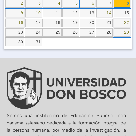
Planificación Institucional
2
3
4
5
6
7
8
Publicaciones
9
10
11
12
13
14
15
 de Capacitación Institucional
16
17
18
19
20
21
22
23
24
25
26
27
28
29
Estructura organizativa
30
31
Rector
Vicerrectoría Académica
Secretaría General
ectoría de Ciencia y Tecnología
Somos una institución de Educación Superior con
carisma salesiano dedicada a la formación integral de
la persona humana, por medio de la investigación, la
ectoría de Gestión Institucional