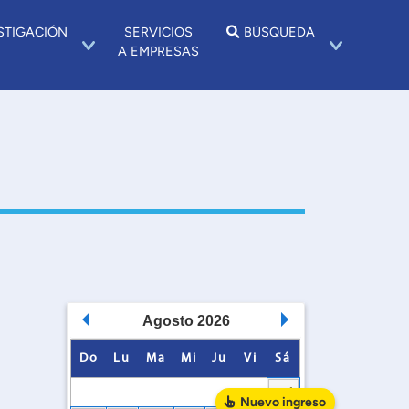
STIGACIÓN
SERVICIOS
BÚSQUEDA
A EMPRESAS
Agosto
2026
Do
Lu
Ma
Mi
Ju
Vi
Sá
1
Nuevo
ingreso