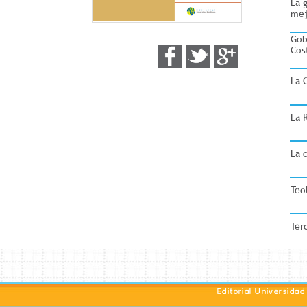
La 
mej
Gob
Cos
La 
La 
La 
Teo
Ter
Editorial Universida