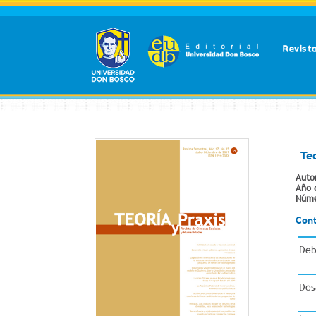
Revist
Te
Auto
Año 
Núme
Con
Deb
Des