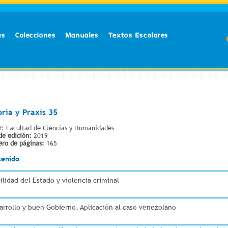
as
Colecciones
Manuales
Textos Escolares
oría y Praxis 35
r
: Facultad de Ciencias y Humanidades
de edición:
2019
ro de páginas:
165
tenido
ilidad del Estado y violencia criminal
arrollo y buen Gobierno. Aplicación al caso venezolano