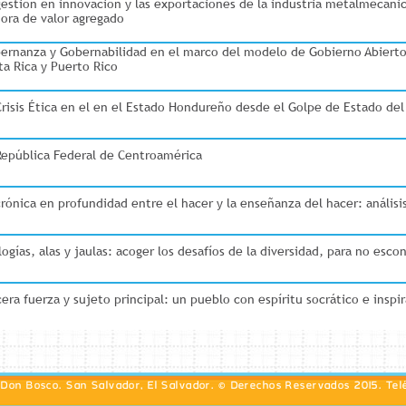
gestión en innovación y las exportaciones de la industria metalmecáni
ora de valor agregado
ernanza y Gobernabilidad en el marco del modelo de Gobierno Abierto
ta Rica y Puerto Rico
Crisis Ética en el en el Estado Hondureño desde el Golpe de Estado del
República Federal de Centroamérica
crónica en profundidad entre el hacer y la enseñanza del hacer: análisi
logías, alas y jaulas: acoger los desafíos de la diversidad, para no esco
cera fuerza y sujeto principal: un pueblo con espíritu socrático e inspir
d Don Bosco. San Salvador, El Salvador. © Derechos Reservados 2015. Tel