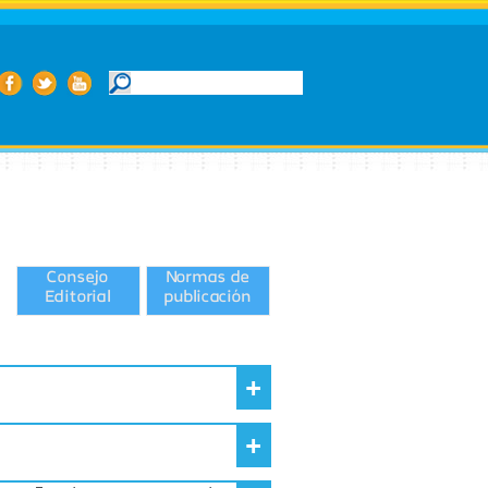
Consejo
Normas de
Editorial
publicación
+
+