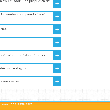
ca en Ecuador: una propuesta de
+
 Un análisis comparado entre
+
+
 2009
+
+
s de tres propuestas de curso
+
nder las teologías
+
ación cristiana
éfono: (503)2251-8212